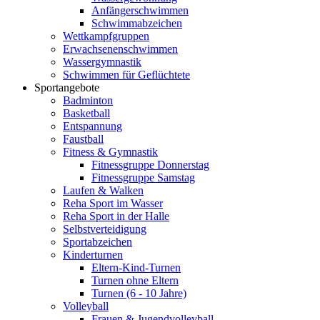
Anfängerschwimmen
Schwimmabzeichen
Wettkampfgruppen
Erwachsenenschwimmen
Wassergymnastik
Schwimmen für Geflüchtete
Sportangebote
Badminton
Basketball
Entspannung
Faustball
Fitness & Gymnastik
Fitnessgruppe Donnerstag
Fitnessgruppe Samstag
Laufen & Walken
Reha Sport im Wasser
Reha Sport in der Halle
Selbstverteidigung
Sportabzeichen
Kinderturnen
Eltern-Kind-Turnen
Turnen ohne Eltern
Turnen (6 - 10 Jahre)
Volleyball
Frauen & Jugendvolleyball