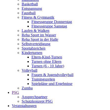
Basketball
Entspannung
Faustball
Fitness & Gymnastik
Fitnessgruppe Donnerstag
Fitnessgruppe Samstag
Laufen & Walken
Reha Sport im Wasser
Reha Sport in der Halle
Selbstverteidigung
Sportabzeichen
Kinderturnen
Eltern-Kind-Turnen
Turnen ohne Eltern
Turnen (6 - 10 Jahre)
Volleyball
Frauen & Jugendvolleyball
Trainingszeiten
Spielpläne und Ergebnisse
Zumba
PSG
Ansprechpartner
Schutzkonzept PSG
Veranstaltungen