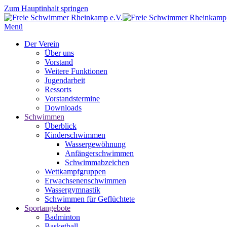
Zum Hauptinhalt springen
Menü
Der Verein
Über uns
Vorstand
Weitere Funktionen
Jugendarbeit
Ressorts
Vorstandstermine
Downloads
Schwimmen
Überblick
Kinderschwimmen
Wassergewöhnung
Anfängerschwimmen
Schwimmabzeichen
Wettkampfgruppen
Erwachsenenschwimmen
Wassergymnastik
Schwimmen für Geflüchtete
Sportangebote
Badminton
Basketball