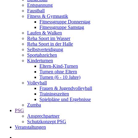
Entspannung
Faustball
Fitness & Gymnastik
Fitnessgruppe Donnerstag
Fitnessgruppe Samstag
Laufen & Walken
Reha Sport im Wasser
Reha Sport in der Halle
Selbstverteidigung
Sportabzeichen
Kinderturnen
Eltern-Kind-Turnen
Turnen ohne Eltern
Turnen (6 - 10 Jahre)
Volleyball
Frauen & Jugendvolleyball
Trainingszeiten
Spielpläne und Ergebnisse
Zumba
PSG
Ansprechpartner
Schutzkonzept PSG
Veranstaltungen