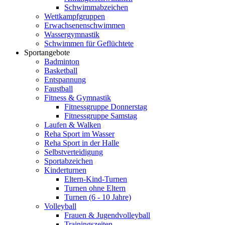
Schwimmabzeichen
Wettkampfgruppen
Erwachsenenschwimmen
Wassergymnastik
Schwimmen für Geflüchtete
Sportangebote
Badminton
Basketball
Entspannung
Faustball
Fitness & Gymnastik
Fitnessgruppe Donnerstag
Fitnessgruppe Samstag
Laufen & Walken
Reha Sport im Wasser
Reha Sport in der Halle
Selbstverteidigung
Sportabzeichen
Kinderturnen
Eltern-Kind-Turnen
Turnen ohne Eltern
Turnen (6 - 10 Jahre)
Volleyball
Frauen & Jugendvolleyball
Trainingszeiten