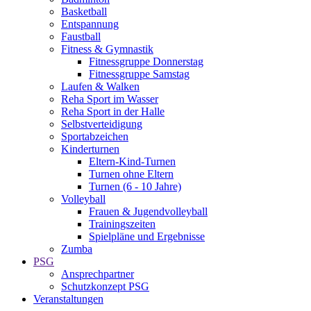
Basketball
Entspannung
Faustball
Fitness & Gymnastik
Fitnessgruppe Donnerstag
Fitnessgruppe Samstag
Laufen & Walken
Reha Sport im Wasser
Reha Sport in der Halle
Selbstverteidigung
Sportabzeichen
Kinderturnen
Eltern-Kind-Turnen
Turnen ohne Eltern
Turnen (6 - 10 Jahre)
Volleyball
Frauen & Jugendvolleyball
Trainingszeiten
Spielpläne und Ergebnisse
Zumba
PSG
Ansprechpartner
Schutzkonzept PSG
Veranstaltungen