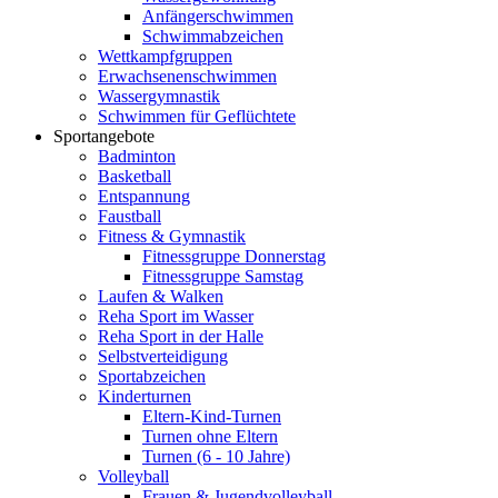
Anfängerschwimmen
Schwimmabzeichen
Wettkampfgruppen
Erwachsenenschwimmen
Wassergymnastik
Schwimmen für Geflüchtete
Sportangebote
Badminton
Basketball
Entspannung
Faustball
Fitness & Gymnastik
Fitnessgruppe Donnerstag
Fitnessgruppe Samstag
Laufen & Walken
Reha Sport im Wasser
Reha Sport in der Halle
Selbstverteidigung
Sportabzeichen
Kinderturnen
Eltern-Kind-Turnen
Turnen ohne Eltern
Turnen (6 - 10 Jahre)
Volleyball
Frauen & Jugendvolleyball