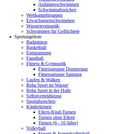
Anfängerschwimmen
Schwimmabzeichen
Wettkampfgruppen
Erwachsenenschwimmen
Wassergymnastik
Schwimmen für Geflüchtete
Sportangebote
Badminton
Basketball
Entspannung
Faustball
Fitness & Gymnastik
Fitnessgruppe Donnerstag
Fitnessgruppe Samstag
Laufen & Walken
Reha Sport im Wasser
Reha Sport in der Halle
Selbstverteidigung
Sportabzeichen
Kinderturnen
Eltern-Kind-Turnen
Turnen ohne Eltern
Turnen (6 - 10 Jahre)
Volleyball
Frauen & Jugendvolleyball