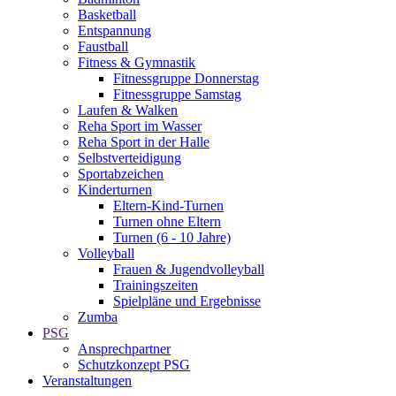
Basketball
Entspannung
Faustball
Fitness & Gymnastik
Fitnessgruppe Donnerstag
Fitnessgruppe Samstag
Laufen & Walken
Reha Sport im Wasser
Reha Sport in der Halle
Selbstverteidigung
Sportabzeichen
Kinderturnen
Eltern-Kind-Turnen
Turnen ohne Eltern
Turnen (6 - 10 Jahre)
Volleyball
Frauen & Jugendvolleyball
Trainingszeiten
Spielpläne und Ergebnisse
Zumba
PSG
Ansprechpartner
Schutzkonzept PSG
Veranstaltungen