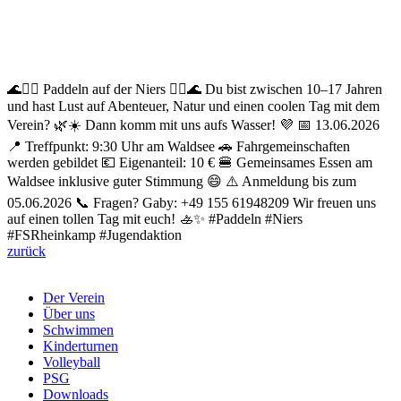
🌊🚣‍♀️ Paddeln auf der Niers 🚣‍♂️🌊 Du bist zwischen 10–17 Jahren
und hast Lust auf Abenteuer, Natur und einen coolen Tag mit dem
Verein? 🌿☀️ Dann komm mit uns aufs Wasser! 💜 📅 13.06.2026
📍 Treffpunkt: 9:30 Uhr am Waldsee 🚗 Fahrgemeinschaften
werden gebildet 💶 Eigenanteil: 10 € 🍔 Gemeinsames Essen am
Waldsee inklusive guter Stimmung 😄 ⚠️ Anmeldung bis zum
05.06.2026 📞 Fragen? Gaby: +49 155 61948209 Wir freuen uns
auf einen tollen Tag mit euch! 🚣✨ #Paddeln #Niers
#FSRheinkamp #Jugendaktion
zurück
Der Verein
Über uns
Schwimmen
Kinderturnen
Volleyball
PSG
Downloads